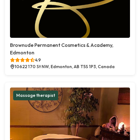
Brownude Permanent Cosmetics & Academy,
Edmonton
4.9
10622 170 St NW, Edmonton, AB T5S 1P3, Canada
Massage therapist